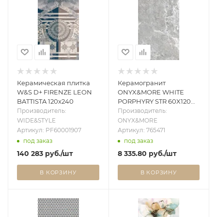
Керамическая плитка
Керамогранит
W&S D+ FIRENZE LEON
ONYX&MORE WHITE
BATTISTA 120x240
PORPHYRY STR 60X120
RET
Производитель:
Производитель:
WIDE&STYLE
ONYX&MORE
Артикул: PF60001907
Артикул: 765471
под заказ
под заказ
140 283
руб.
/шт
8 335.80
руб.
/шт
В КОРЗИНУ
В КОРЗИНУ