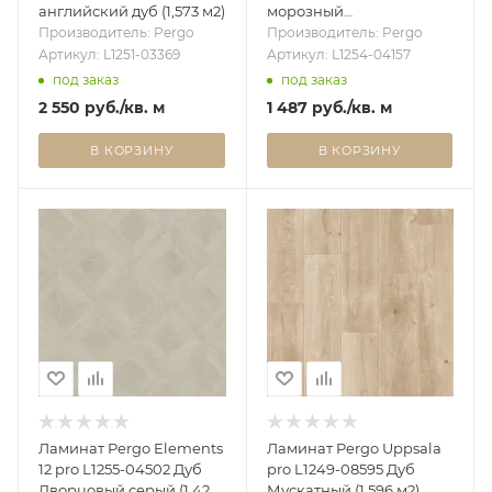
английский дуб (1,573 м2)
морозный
патинированный (1,426
Производитель: Pergo
Производитель: Pergo
м2)
Артикул: L1251-03369
Артикул: L1254-04157
под заказ
под заказ
2 550
руб.
/кв. м
1 487
руб.
/кв. м
В КОРЗИНУ
В КОРЗИНУ
Ламинат Pergo Elements
Ламинат Pergo Uppsala
12 pro L1255-04502 Дуб
pro L1249-08595 Дуб
Дворцовый серый (1,426
Мускатный (1,596 м2)