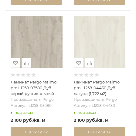
Ламинат Pergo Malmo
Ламинат Pergo Malmo
pro L1258-03580 Дуб
pro L1258-04430 Дуб
серый рустикальный
лагуна (1,722 м2)
(1,722 м2)
Производитель: Pergo
Производитель: Pergo
Артикул: L1258-03580
Артикул: L1258-04430
под заказ
под заказ
2 100
руб.
/кв. м
2 100
руб.
/кв. м
В КОРЗИНУ
В КОРЗИНУ