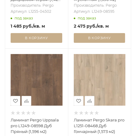
м2)
Производитель: Pergo
Производитель: Pergo
Артикул: L1255-04502
Артикул: L1249-08595
под заказ
под заказ
1 485
руб.
/кв. м
2 475
руб.
/кв. м
В КОРЗИНУ
В КОРЗИНУ
Ламинат Pergo Uppsala
Ламинат Pergo Skara pro
pro L1249-08598 Дуб
L1251-08468 Дуб
Пряный (1,596 м2)
Гончарный (1,573 м2)