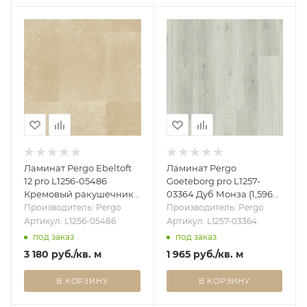
Ламинат Pergo Ebeltoft
Ламинат Pergo
12 pro L1256-05486
Goeteborg pro L1257-
Кремовый ракушечник
03364 Дуб Монза (1,596
(1,426 м2)
м2)
Производитель: Pergo
Производитель: Pergo
Артикул: L1256-05486
Артикул: L1257-03364
под заказ
под заказ
3 180
руб.
/кв. м
1 965
руб.
/кв. м
В КОРЗИНУ
В КОРЗИНУ