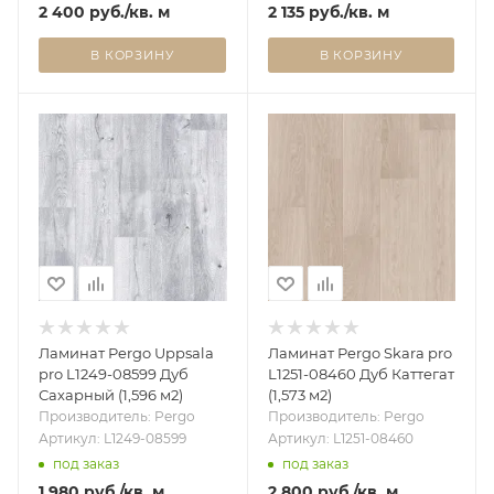
2 400
руб.
/кв. м
2 135
руб.
/кв. м
В КОРЗИНУ
В КОРЗИНУ
Ламинат Pergo Uppsala
Ламинат Pergo Skara pro
pro L1249-08599 Дуб
L1251-08460 Дуб Каттегат
Сахарный (1,596 м2)
(1,573 м2)
Производитель: Pergo
Производитель: Pergo
Артикул: L1249-08599
Артикул: L1251-08460
под заказ
под заказ
1 980
руб.
/кв. м
2 800
руб.
/кв. м