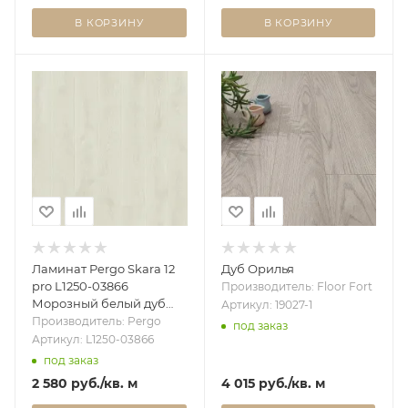
В КОРЗИНУ
В КОРЗИНУ
Ламинат Pergo Skara 12
Дуб Орилья
pro L1250-03866
Производитель: Floor Fort
Морозный белый дуб
Артикул: 19027-1
(1,311 м2)
Производитель: Pergo
под заказ
Артикул: L1250-03866
под заказ
2 580
руб.
/кв. м
4 015
руб.
/кв. м