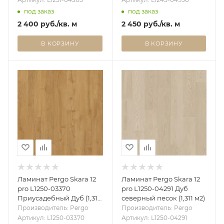
под заказ
под заказ
2 400
руб.
/кв. м
2 450
руб.
/кв. м
В КОРЗИНУ
В КОРЗИНУ
Ламинат Pergo Skara 12
Ламинат Pergo Skara 12
pro L1250-03370
pro L1250-04291 Дуб
Приусадебный Дуб (1,311
северный песок (1,311 м2)
м2)
Производитель: Pergo
Производитель: Pergo
Артикул: L1250-03370
Артикул: L1250-04291