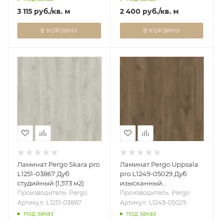
3 115
руб.
/кв. м
2 400
руб.
/кв. м
В КОРЗИНУ
В КОРЗИНУ
Ламинат Pergo Skara pro
Ламинат Pergo Uppsala
L1251-03867 Дуб
pro L1249-05029 Дуб
студийный (1,573 м2)
изысканный
коричневый (1,596 м2)
Производитель: Pergo
Производитель: Pergo
Артикул: L1251-03867
Артикул: L1249-05029
под заказ
под заказ