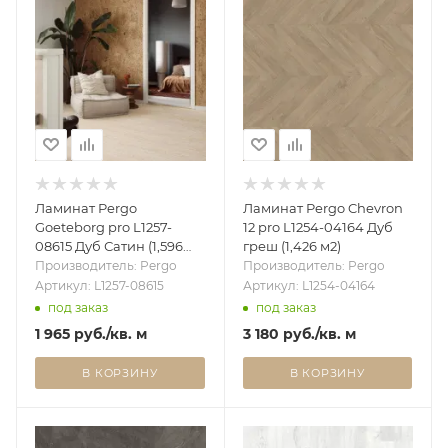
Ламинат Pergo
Ламинат Pergo Chevron
Goeteborg pro L1257-
12 pro L1254-04164 Дуб
08615 Дуб Сатин (1,596
греш (1,426 м2)
м2)
Производитель: Pergo
Производитель: Pergo
Артикул: L1257-08615
Артикул: L1254-04164
под заказ
под заказ
1 965
руб.
/кв. м
3 180
руб.
/кв. м
В КОРЗИНУ
В КОРЗИНУ