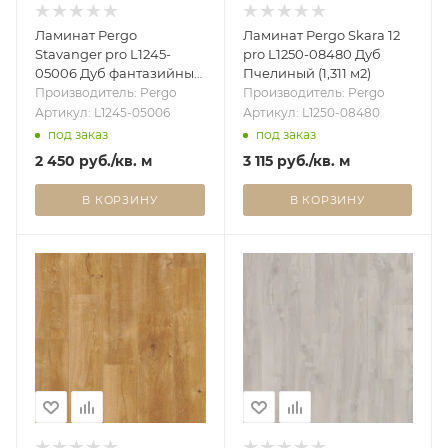
Ламинат Pergo
Ламинат Pergo Skara 12
Stavanger pro L1245-
pro L1250-08480 Дуб
05006 Дуб фантазийный
Пчелиный (1,311 м2)
(2,306м2)
Производитель: Pergo
Производитель: Pergo
Артикул: L1245-05006
Артикул: L1250-08480
под заказ
под заказ
2 450
руб.
/кв. м
3 115
руб.
/кв. м
В КОРЗИНУ
В КОРЗИНУ