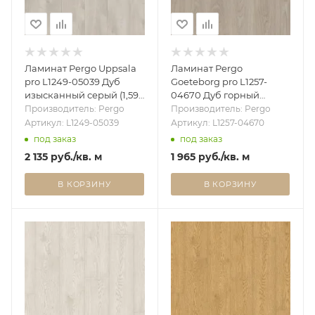
Ламинат Pergo Uppsala
Ламинат Pergo
pro L1249-05039 Дуб
Goeteborg pro L1257-
изысканный серый (1,596
04670 Дуб горный
м2)
серый (1,596 м2)
Производитель: Pergo
Производитель: Pergo
Артикул: L1249-05039
Артикул: L1257-04670
под заказ
под заказ
2 135
руб.
/кв. м
1 965
руб.
/кв. м
В КОРЗИНУ
В КОРЗИНУ