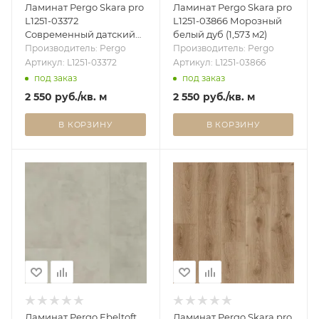
Ламинат Pergo Skara pro
Ламинат Pergo Skara pro
L1251-03372
L1251-03866 Морозный
Современный датский
белый дуб (1,573 м2)
дуб (1,573 м2)
Производитель: Pergo
Производитель: Pergo
Артикул: L1251-03372
Артикул: L1251-03866
под заказ
под заказ
2 550
руб.
/кв. м
2 550
руб.
/кв. м
В КОРЗИНУ
В КОРЗИНУ
Ламинат Pergo Ebeltoft
Ламинат Pergo Skara pro