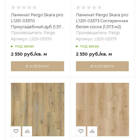
Ламинат Pergo Skara pro
Ламинат Pergo Skara pro
L1251-03370
L1251-03373 Состаренная
Приусадебный дуб (1,573
белая сосна (1,573 м2)
м2)
Производитель: Pergo
Производитель: Pergo
Артикул: L1251-03370
Артикул: L1251-03373
под заказ
под заказ
2 550
руб.
/кв. м
2 550
руб.
/кв. м
В КОРЗИНУ
В КОРЗИНУ