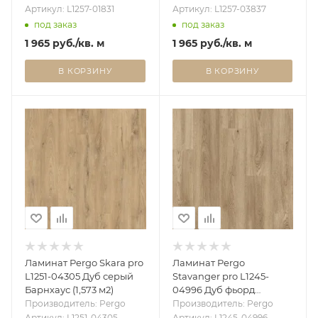
Артикул: L1257-01831
Артикул: L1257-03837
под заказ
под заказ
1 965
руб.
/кв. м
1 965
руб.
/кв. м
В КОРЗИНУ
В КОРЗИНУ
Ламинат Pergo Skara pro
Ламинат Pergo
L1251-04305 Дуб серый
Stavanger pro L1245-
Барнхаус (1,573 м2)
04996 Дуб фьорд
(2,306м2)
Производитель: Pergo
Производитель: Pergo
Артикул: L1251-04305
Артикул: L1245-04996