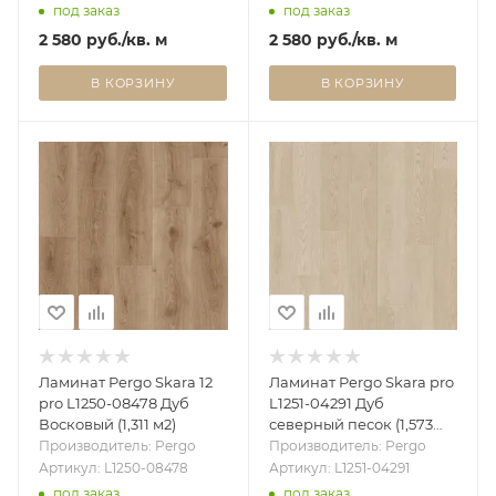
под заказ
под заказ
2 580
руб.
/кв. м
2 580
руб.
/кв. м
В КОРЗИНУ
В КОРЗИНУ
Ламинат Pergo Skara 12
Ламинат Pergo Skara pro
pro L1250-08478 Дуб
L1251-04291 Дуб
Восковый (1,311 м2)
северный песок (1,573
м2)
Производитель: Pergo
Производитель: Pergo
Артикул: L1250-08478
Артикул: L1251-04291
под заказ
под заказ