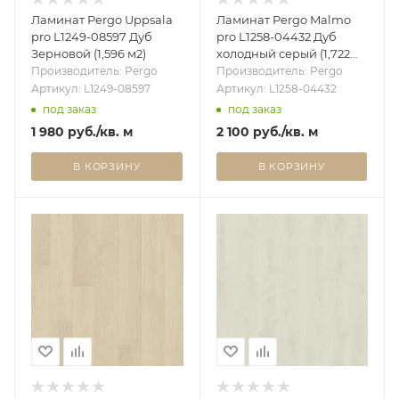
Ламинат Pergo Uppsala
Ламинат Pergo Malmo
pro L1249-08597 Дуб
pro L1258-04432 Дуб
Зерновой (1,596 м2)
холодный серый (1,722
м2)
Производитель: Pergo
Производитель: Pergo
Артикул: L1249-08597
Артикул: L1258-04432
под заказ
под заказ
1 980
руб.
/кв. м
2 100
руб.
/кв. м
В КОРЗИНУ
В КОРЗИНУ