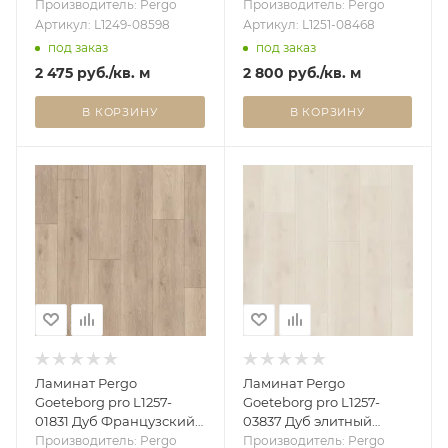
Производитель: Pergo
Производитель: Pergo
Артикул: L1249-08598
Артикул: L1251-08468
под заказ
под заказ
2 475
руб.
/кв. м
2 800
руб.
/кв. м
В КОРЗИНУ
В КОРЗИНУ
Ламинат Pergo
Ламинат Pergo
Goeteborg pro L1257-
Goeteborg pro L1257-
01831 Дуб Французский
03837 Дуб элитный
(1,596 м2)
бежевый (1,596 м2)
Производитель: Pergo
Производитель: Pergo