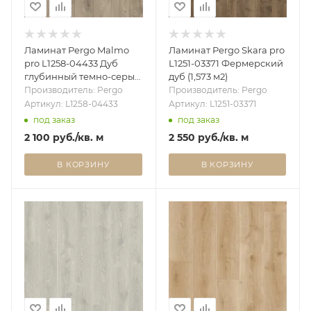
Ламинат Pergo Malmo
Ламинат Pergo Skara pro
pro L1258-04433 Дуб
L1251-03371 Фермерский
глубинный темно-серый
дуб (1,573 м2)
(1,722 м2)
Производитель: Pergo
Производитель: Pergo
Артикул: L1258-04433
Артикул: L1251-03371
под заказ
под заказ
2 100
руб.
/кв. м
2 550
руб.
/кв. м
В КОРЗИНУ
В КОРЗИНУ