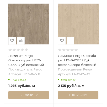
Ламинат Pergo
Ламинат Pergo Uppsala
Goeteborg pro L1257-
pro L1249-05242 Дуб
04668 Дуб испанский
вековой серо-бежевый
какао (1,596 м2)
(1,596 м2)
Производитель: Pergo
Производитель: Pergo
Артикул: L1257-04668
Артикул: L1249-05242
под заказ
под заказ
1 293
руб.
/кв. м
2 135
руб.
/кв. м
В КОРЗИНУ
В КОРЗИНУ