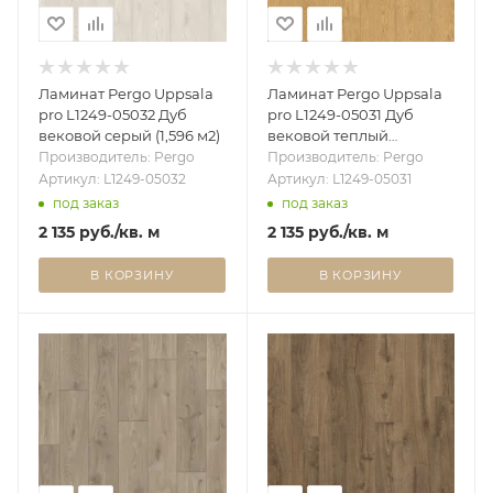
Ламинат Pergo Uppsala
Ламинат Pergo Uppsala
pro L1249-05032 Дуб
pro L1249-05031 Дуб
вековой серый (1,596 м2)
вековой теплый
натуральный (1,596 м2)
Производитель: Pergo
Производитель: Pergo
Артикул: L1249-05032
Артикул: L1249-05031
под заказ
под заказ
2 135
руб.
/кв. м
2 135
руб.
/кв. м
В КОРЗИНУ
В КОРЗИНУ