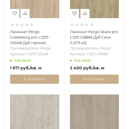
Ламинат Pergo
Ламинат Pergo Skara pro
Goeteborg pro L1257-
L1251-03868 Дуб Сити
03468 Дуб горный
(1,573 м2)
аутентичный светлый
Производитель: Pergo
Производитель: Pergo
(1,596 м2)
Артикул: L1257-03468
Артикул: L1251-03868
под заказ
под заказ
1 671
руб.
/кв. м
2 400
руб.
/кв. м
В КОРЗИНУ
В КОРЗИНУ