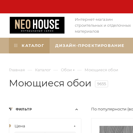
Интернет-магазин
строительных и отделочных
материалов
КАТАЛОГ
ДИЗАЙН-ПРОЕКТИРОВАНИЕ
—
—
—
Главная
Каталог
Обои
Моющиеся обои
Моющиеся обои
9655
По популярности (в
ФИЛЬТР
Цена