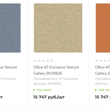
ve Texture
Обои KT-Exclusive Texture
Обои KT-
Gallery BV30605
Gallery
-Exclusive
Производитель: KT-Exclusive
Производи
Артикул: BV30605
Артикул:
под заказ
под зак
шт
15 747
руб.
/шт
15 747