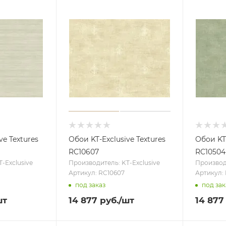
ve Textures
Обои KT-Exclusive Textures
Обои KT-
RC10607
RC10504
-Exclusive
Производитель: KT-Exclusive
Производи
Артикул: RC10607
Артикул:
под заказ
под зак
шт
14 877
руб.
/шт
14 877