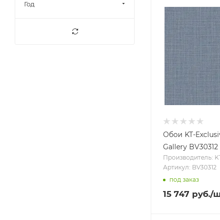
Год
Dune (
42
)
Eclectic (
35
)
Equilibre (
1
)
Essence (
9
)
Essentiell (
41
)
Evergreen (
59
)
Expedition (
30
)
Farmhouse (
57
)
Flora (
87
)
Обои KT-Exclusi
Floralia (
30
)
Gallery BV30312
Flourish (
66
)
Производитель: KT
Артикул: BV30312
Focus (
37
)
под заказ
Forme (
33
)
15 747
руб.
/
French Impressionist (
12
)
Fusion (
8
)