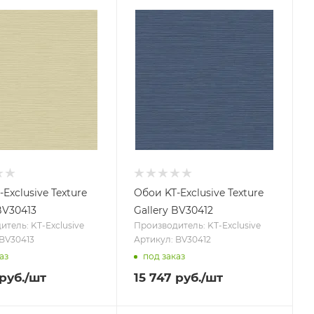
Exclusive Texture
Обои KT-Exclusive Texture
BV30413
Gallery BV30412
тель: KT-Exclusive
Производитель: KT-Exclusive
 BV30413
Артикул: BV30412
аз
под заказ
руб.
/шт
15 747
руб.
/шт