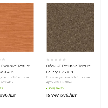
Exclusive Texture
Обои KT-Exclusive Texture
 BV30403
Gallery BV30626
тель: KT-Exclusive
Производитель: KT-Exclusive
 BV30403
Артикул: BV30626
аз
под заказ
руб.
/шт
15 747
руб.
/шт