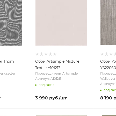
er Thom
Обои Artsimple Mixture
Обои Yo
Textile A101213
Y622060
endsetter
Производитель: Artsimple
Производ
Артикул: A101213
Wallcover
Артикул:
под заказ
под зак
т
3 990
руб.
/шт
8 190
р