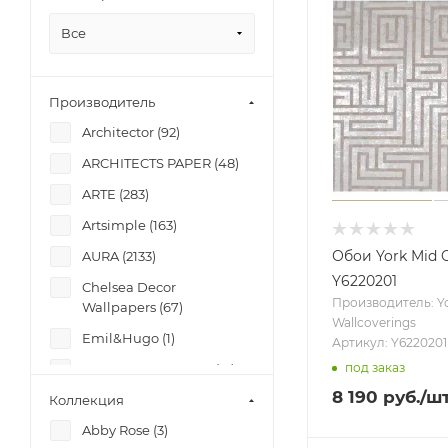
Южная Корея (
1852
)
Все
Производитель
Architector (
92
)
ARCHITECTS PAPER (
48
)
ARTE (
283
)
Artsimple (
163
)
Обои York Mid 
AURA (
2133
)
Y6220201
Chelsea Decor
Производитель: Y
Wallpapers (
67
)
Wallcoverings
Emil&Hugo (
1
)
Артикул: Y6220201
под заказ
GRAHAM & BROWN (
12
)
8 190
руб.
/ш
Коллекция
Hygge (
3
)
Abby Rose (
3
)
KHROMA (
3
)