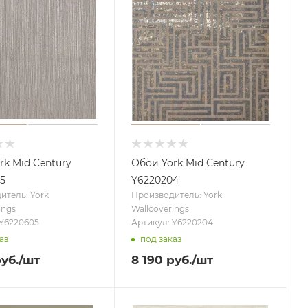
rk Mid Century
Обои York Mid Century
5
Y6220204
итель: York
Производитель: York
ings
Wallcoverings
 Y6220605
Артикул: Y6220204
аз
под заказ
уб.
/шт
8 190
руб.
/шт