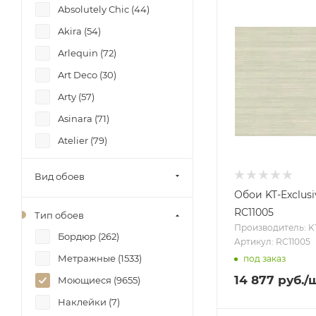
Absolutely Chic (
44
)
Khroma Zoom (
2
)
Akira (
54
)
KT-Exclusive (
357
)
Arlequin (
72
)
Lincrusta (
42
)
Art Deco (
30
)
LOYMINA (
5
)
Arty (
57
)
LUNA (
1
)
Asinara (
71
)
LUTECE (
172
)
Atelier (
79
)
Marburg (
2727
)
AURA (
31
)
Milassa (
18
)
Вид обоев
Baker Street (
2
)
Omexco (
1
)
Обои KT-Exclusi
Bellagio (
6
)
Trendsetter (
166
)
RC11005
Тип обоев
Производитель: KT
Black&White Resource
York Wallcoverings (
258
)
Бордюр (
262
)
Артикул: RC11005
Library (
2
)
Алессандро Аллори
Метражные (
1533
)
под заказ
Boho (
28
)
(
468
)
14 877
руб.
/
Моющиеся (
9655
)
Bombay (
43
)
Андреа Росси (
1384
)
Наклейки (
7
)
Bombay 2 (
48
)
Бернардо Барталуччи