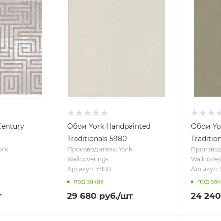
Century
Обои York Handpainted
Обои Yo
Traditionals 5980
Traditio
ork
Производитель: York
Производ
Wallcoverings
Wallcover
Артикул: 5980
Артикул: 
под заказ
под зак
т
29 680
руб.
/шт
24 240