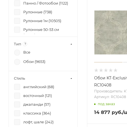
(
1249
)
Панно / Фотообои (
1122
)
Botanica (
33
)
Рулонные (
738
)
Boutique (
2
)
Рулонные 1м (
10505
)
Bramhall (
51
)
Рулонные 50-53 см
Brocade (
20
)
(
16258
)
Brothers & Sisters IV (
7
)
Тип
Рулонные 68-70 см
?
Cabinet Of Curiosities (
1
)
(
4687
)
Все
California Nostalgie (
58
)
Эко обои (
26014
)
Обои (
9653
)
Candice Olson Terrain
(
67
)
Обои KT-Exclusi
Стиль
Carlotta (
73
)
RC10408
английский (
68
)
Carolina (
83
)
Производитель: KT
восточный (
121
)
Артикул: RC10408
Carrara (
4
)
под заказ
джапанди (
57
)
Casual Living (
43
)
14 877
руб.
/
классика (
364
)
Caterina (
83
)
лофт, шале (
242
)
Chelsea (
13
)