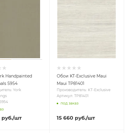
rk Handpainted
Обои KT-Exclusive Maui
nals 5954
Maui TP81401
итель: York
Производитель: KT-Exclusive
ings
Артикул: TP81401
5954
под заказ
аз
руб.
/шт
15 660
руб.
/шт