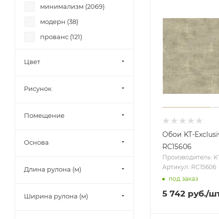
минимализм (
2069
)
Chelsea Plain Box (
1
)
модерн (
38
)
City Charm (
46
)
прованс (
121
)
City Glam (
28
)
скандинавский (
48
)
City Glow (
29
)
Цвет
современный (
1641
)
City Romance (
44
)
хай-тек (
17
)
Classics of England (
1
)
Рисунок
Coco (
1
)
Помещение
Colani Legend (
46
)
Constance (
68
)
Обои KT-Exclusi
Основа
RC15606
Creative Kitchens (
65
)
Производитель: KT
Crush Motion (
99
)
Артикул: RC15606
Длина рулона (м)
Cute (
76
)
под заказ
5 742
руб.
/ш
Cарриери (
22
)
Ширина рулона (м)
Dolce Vita (
86
)