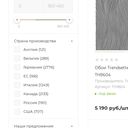
0
360 450
Страна производства
Англия (
121
)
Бельгия (
289
)
Германия (
2776
)
Обои Trendsett
TH9604
ЕС (
166
)
Производитель: Tr
Италия (
1249
)
Артикул: TH9604
Канада (
2133
)
под заказ
Россия (
190
)
5 190
руб.
/ш
США (
707
)
Франция (
172
)
Наши предложения