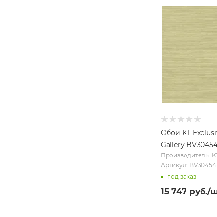
Gabriella (
66
)
Gemma (
50
)
Geometrix (
46
)
Giulia (
59
)
Gourmet Tour II (
84
)
Grace (
1
)
Handpainted
Traditionals (
8
)
Hommage (
10
)
Обои KT-Exclusi
Hygge 3 Dacha (
3
)
Gallery BV3045
Производитель: KT
Illusions (
63
)
Артикул: BV30454
Jardin D'eden (
46
)
под заказ
Jungle Chic (
4
)
15 747
руб.
/
Just 4 Kids (
2
)