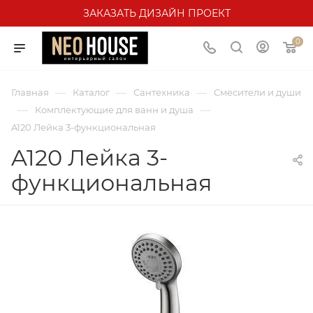
ЗАКАЗАТЬ ДИЗАЙН ПРОЕКТ
0
—
—
—
Главная
Каталог
Сантехника
Смесители и души
—
—
Комплектующие для ванн и душа
A120 Лейка 3-функциональная
A120 Лейка 3-
функциональная