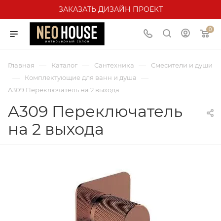
ЗАКАЗАТЬ ДИЗАЙН ПРОЕКТ
0
—
—
—
Главная
Каталог
Сантехника
Смесители и души
—
—
Комплектующие для ванн и душа
A309 Переключатель на 2 выхода
A309 Переключатель
на 2 выхода