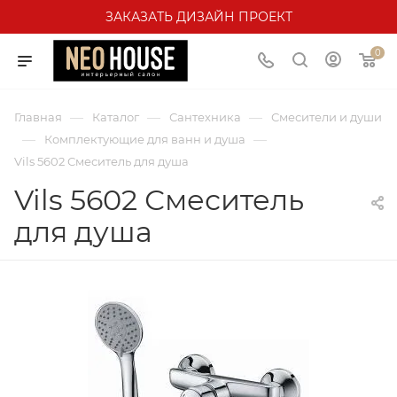
ЗАКАЗАТЬ ДИЗАЙН ПРОЕКТ
0
—
—
—
Главная
Каталог
Сантехника
Смесители и души
—
—
Комплектующие для ванн и душа
Vils 5602 Смеситель для душа
Vils 5602 Смеситель
для душа