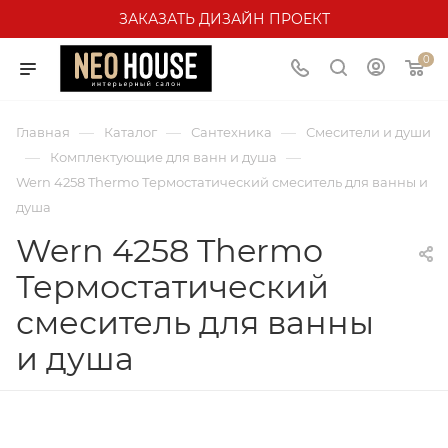
ЗАКАЗАТЬ ДИЗАЙН ПРОЕКТ
0
—
—
—
Главная
Каталог
Сантехника
Смесители и души
—
—
Комплектующие для ванн и душа
Wern 4258 Thermo Термостатический смеситель для ванны и
душа
Wern 4258 Thermo
Термостатический
смеситель для ванны
и душа