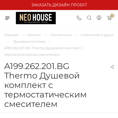
ЗАКАЗАТЬ ДИЗАЙН ПРОЕКТ
0
—
—
—
Главная
Каталог
Сантехника
Смесители и души
—
—
Душевые системы
A199.262.201.BG Thermo Душевой комплект с
термостатическим смесителем
A199.262.201.BG
Thermo Душевой
комплект с
термостатическим
смесителем