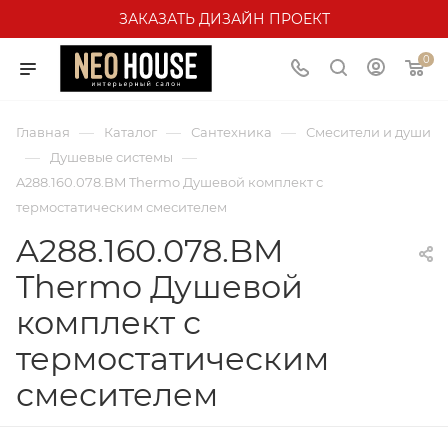
ЗАКАЗАТЬ ДИЗАЙН ПРОЕКТ
0
—
—
—
Главная
Каталог
Сантехника
Смесители и души
—
—
Душевые системы
A288.160.078.BM Thermo Душевой комплект с
термостатическим смесителем
A288.160.078.BM
Thermo Душевой
комплект с
термостатическим
смесителем