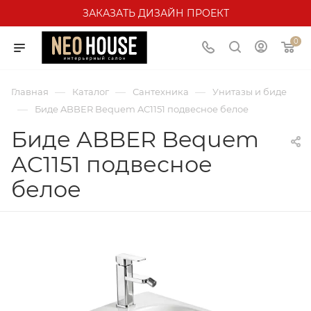
ЗАКАЗАТЬ ДИЗАЙН ПРОЕКТ
0
—
—
—
Главная
Каталог
Сантехника
Унитазы и биде
—
Биде ABBER Bequem AC1151 подвесное белое
Биде ABBER Bequem
AC1151 подвесное
белое